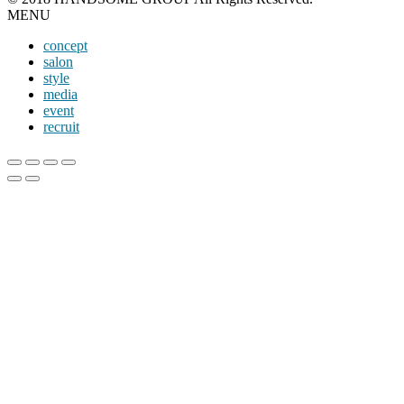
MENU
concept
salon
style
media
event
recruit