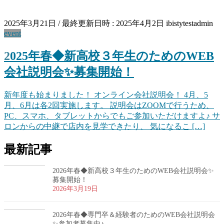
2025年3月21日
/ 最終更新日時 :
2025年4月2日
ibistytestadmin
event
2025年春◆新高校３年生のためのWEB
会社説明会✨募集開始！
新年度も始まりました！ オンライン会社説明会！ 4月、5
月、6月は各2回実施します。 説明会はZOOMで行うため、
PC、スマホ、タブレットからでもご参加いただけますよ♪ サ
ロンからの中継で店内を見学できたり、 気になるこ […]
最新記事
2026年春◆新高校３年生のためのWEB会社説明会✨
募集開始！
2026年3月19日
2026年春◆専門卒＆経験者のためのWEB会社説明会
✨参加者募集中♪