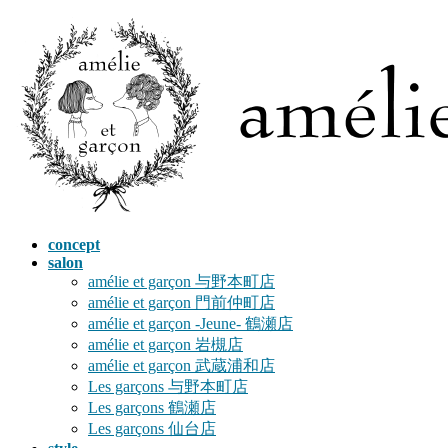
コ
ナ
ン
ビ
テ
ゲ
ン
ー
ツ
シ
へ
ョ
ス
ン
キ
に
ッ
移
プ
動
concept
salon
amélie et garçon 与野本町店
amélie et garçon 門前仲町店
amélie et garçon -Jeune- 鶴瀬店
amélie et garçon 岩槻店
amélie et garçon 武蔵浦和店
Les garçons 与野本町店
Les garçons 鶴瀬店
Les garçons 仙台店