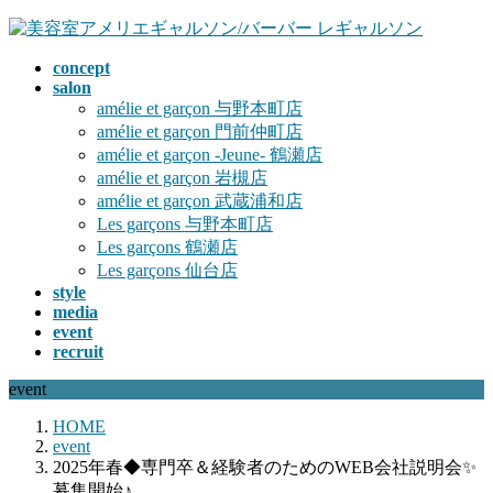
コ
ナ
ン
ビ
concept
テ
ゲ
salon
ン
ー
amélie et garçon 与野本町店
ツ
シ
amélie et garçon 門前仲町店
へ
ョ
amélie et garçon -Jeune- 鶴瀬店
ス
ン
amélie et garçon 岩槻店
キ
に
amélie et garçon 武蔵浦和店
ッ
移
Les garçons 与野本町店
プ
動
Les garçons 鶴瀬店
Les garçons 仙台店
style
media
event
recruit
event
HOME
event
2025年春◆専門卒＆経験者のためのWEB会社説明会✨
募集開始♪