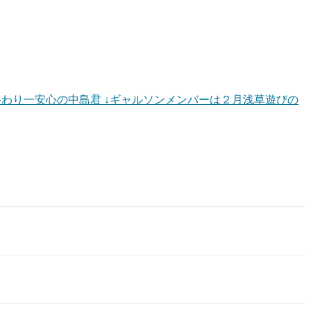
が終わり一安心の中島君 ↓ギャルソンメンバーは２月浅草遊びの