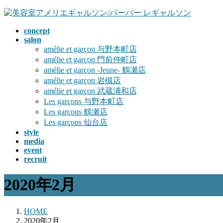
コ
ナ
ン
ビ
concept
テ
ゲ
salon
ン
ー
amélie et garçon 与野本町店
ツ
シ
amélie et garçon 門前仲町店
へ
ョ
amélie et garçon -Jeune- 鶴瀬店
ス
ン
amélie et garçon 岩槻店
キ
に
amélie et garçon 武蔵浦和店
ッ
移
Les garçons 与野本町店
プ
動
Les garçons 鶴瀬店
Les garçons 仙台店
style
media
event
recruit
2020年2月
HOME
2020年2月