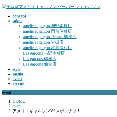
コ
ナ
ン
ビ
concept
テ
ゲ
salon
ン
ー
amélie et garçon 与野本町店
ツ
シ
amélie et garçon 門前仲町店
へ
ョ
amélie et garçon -Jeune- 鶴瀬店
ス
ン
amélie et garçon 岩槻店
キ
に
amélie et garçon 武蔵浦和店
ッ
移
Les garçons 与野本町店
プ
動
Les garçons 鶴瀬店
Les garçons 仙台店
style
media
event
recruit
event
HOME
event
アメリエギャルソンVSスポッチャ！