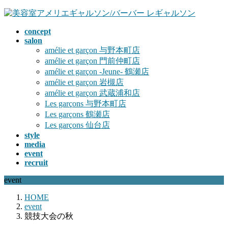
コ
ナ
ン
ビ
concept
テ
ゲ
salon
ン
ー
amélie et garçon 与野本町店
ツ
シ
amélie et garçon 門前仲町店
へ
ョ
amélie et garçon -Jeune- 鶴瀬店
ス
ン
amélie et garçon 岩槻店
キ
に
amélie et garçon 武蔵浦和店
ッ
移
Les garçons 与野本町店
プ
動
Les garçons 鶴瀬店
Les garçons 仙台店
style
media
event
recruit
event
HOME
event
競技大会の秋