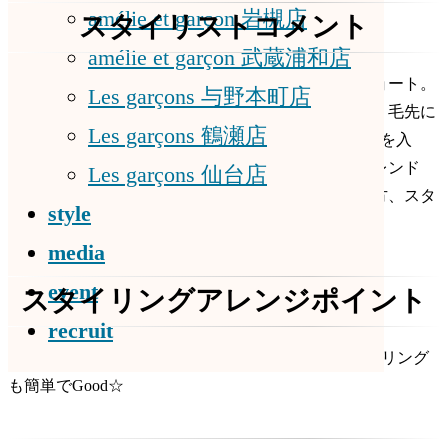
プ
動
amélie et garçon 岩槻店
スタイリストコメント
amélie et garçon 武蔵浦和店
甘すぎないのに女性らしい色っぽショート。
Les garçons 与野本町店
ひし形シルエットで根本もふんわり、毛先に
amelie et garcon
Les garçons 鶴瀬店
与野本町店 sato
ワンカールパーマ♪全体にハイライトを入
れ、軽やかな抜け感とさりげないトレンド
Les garçons 仙台店
感！トップのボリュームが出づらい方、スタ
style
イルチェンジしたい方にオススメ！
media
event
スタイリングアレンジポイント
recruit
やわらかいWAXを毛先中心にもみこむだけ！スタイリング
も簡単でGood☆