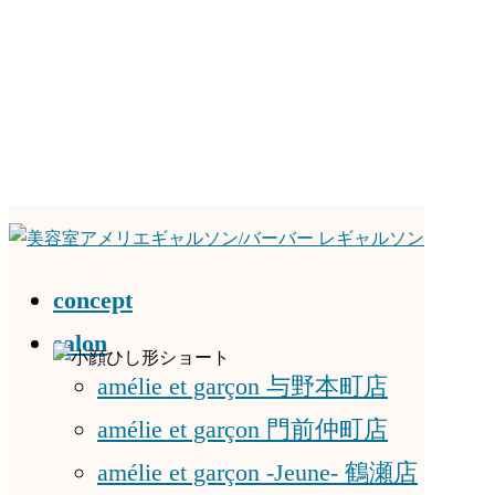
コ
ナ
ン
ビ
小顔ひし形ショート
テ
ゲ
concept
ン
ー
salon
ツ
シ
へ
ョ
amélie et garçon 与野本町店
ス
ン
amélie et garçon 門前仲町店
Front
キ
に
ッ
移
amélie et garçon -Jeune- 鶴瀬店