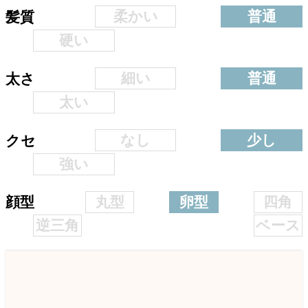
柔かい
普通
髪質
硬い
細い
普通
太さ
太い
なし
少し
クセ
強い
丸型
卵型
四角
顔型
逆三角
ベース