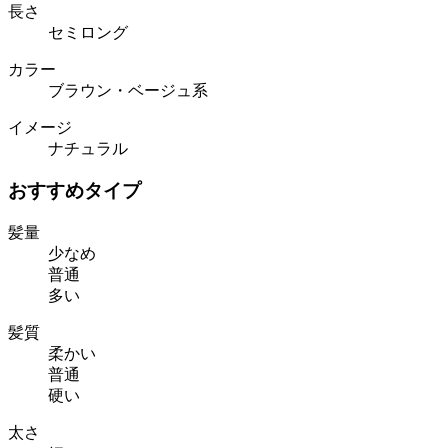
長さ
セミロング
カラー
ブラウン・ベージュ系
イメージ
ナチュラル
おすすめタイプ
髪量
少なめ
普通
多い
髪質
柔かい
普通
硬い
太さ