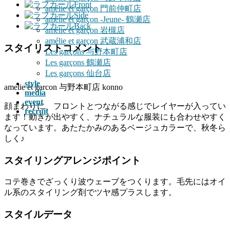
Front
へ
ョ
amélie et garçon 門前仲町店
Side
ス
ン
amélie et garçon -Jeune- 鶴瀬店
Back
キ
に
amélie et garçon 岩槻店
ッ
移
amélie et garçon 武蔵浦和店
スタイリストコメント
プ
動
Les garçons 与野本町店
Les garçons 鶴瀬店
Les garçons 仙台店
style
amelie et garcon 与野本町店 konno
media
event
顔まわりに、フロントとつながる感じでレイヤーが入ってい
recruit
ます！動きが出やすく、ナチュラルな服装にも合わせやすく
なっています。あたたかみのあるベージュカラーで、秋冬ら
しく♪
スタイリングアレンジポイント
コテ巻きでざっくり波ウェーブをつくります。毛先にはオイ
ル系のスタイリング剤でツヤ感プラスします。
スタイルデータ