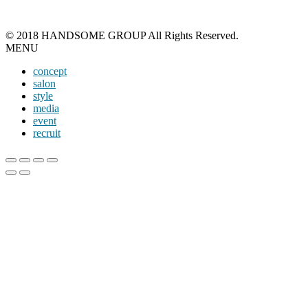
© 2018 HANDSOME GROUP All Rights Reserved.
MENU
concept
salon
style
media
event
recruit