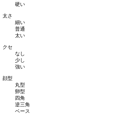
硬い
太さ
細い
普通
太い
クセ
なし
少し
強い
顔型
丸型
卵型
四角
逆三角
ベース