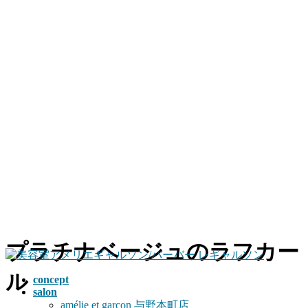
コ
ナ
プラチナベージュのラフカー
ン
ビ
テ
ゲ
ル
concept
ン
ー
salon
ツ
シ
amélie et garçon 与野本町店