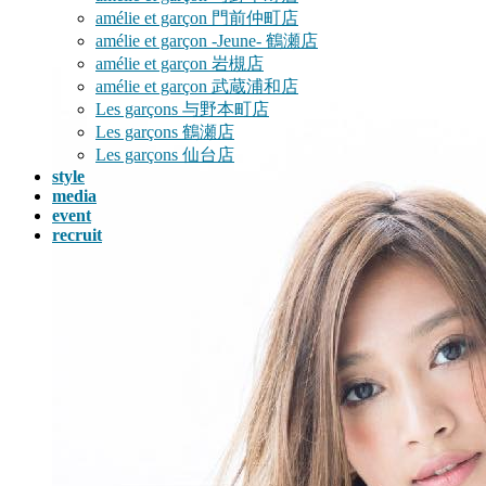
へ
ョ
amélie et garçon 門前仲町店
ス
ン
amélie et garçon -Jeune- 鶴瀬店
キ
に
amélie et garçon 岩槻店
ッ
移
amélie et garçon 武蔵浦和店
プ
動
Les garçons 与野本町店
Les garçons 鶴瀬店
Les garçons 仙台店
style
media
event
recruit