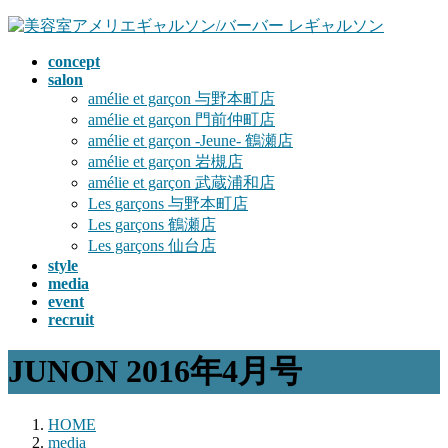
コ
ナ
ン
ビ
concept
テ
ゲ
salon
ン
ー
amélie et garçon 与野本町店
ツ
シ
amélie et garçon 門前仲町店
へ
ョ
amélie et garçon -Jeune- 鶴瀬店
ス
ン
amélie et garçon 岩槻店
キ
に
amélie et garçon 武蔵浦和店
ッ
移
Les garçons 与野本町店
プ
動
Les garçons 鶴瀬店
Les garçons 仙台店
style
media
event
recruit
JUNON 2016年4月号
HOME
media